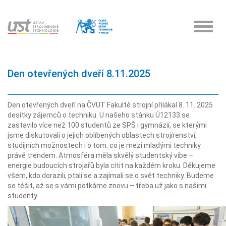
Toggle
naviga
Den otevřených dveří 8.11.2025
Den otevřených dveří na ČVUT Fakultě strojní přilákal 8. 11. 2025
desítky zájemců o techniku. U našeho stánku Ú12133 se
zastavilo více než 100 studentů ze SPŠ i gymnázií, se kterými
jsme diskutovali o jejich oblíbených oblastech strojírenství,
studijních možnostech i o tom, co je mezi mladými techniky
právě trendem. Atmosféra měla skvělý studentský vibe –
energie budoucích strojařů byla cítit na každém kroku. Děkujeme
všem, kdo dorazili, ptali se a zajímali se o svět techniky. Budeme
se těšit, až se s vámi potkáme znovu – třeba už jako s našimi
studenty.